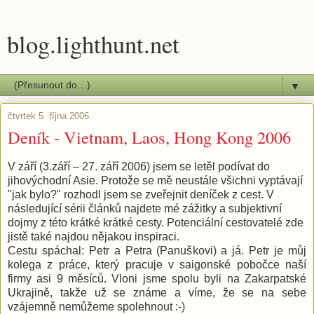
blog.lighthunt.net
▼
čtvrtek 5. října 2006
Deník - Vietnam, Laos, Hong Kong 2006
V září (3.září – 27. září 2006) jsem se letěl podívat do
jihovýchodní Asie. Protože se mě neustále všichni vyptávají
"jak bylo?" rozhodl jsem se zveřejnit deníček z cest. V
následující sérii článků najdete mé zážitky a subjektivní
dojmy z této krátké krátké cesty. Potenciální cestovatelé zde
jistě také najdou nějakou inspiraci.
Cestu spáchal: Petr a Petra (Panuškovi) a já. Petr je můj
kolega z práce, který pracuje v saigonské pobočce naší
firmy asi 9 měsíců. Vloni jsme spolu byli na Zakarpatské
Ukrajině, takže už se známe a víme, že se na sebe
vzájemně nemůžeme spolehnout :-)