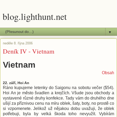
blog.lighthunt.net
▼
neděle 8. října 2006
Deník IV - Vietnam
Vietnam
Obsah
22. září, Hoi An
Ráno kupujeme letenky do Saigonu na sobotu večer ($54).
Hoi An je město švadlen a krejčích. Všude jsou obchody a
vystavené různé druhy konfekce. Tady vám do druhého dne
ušijí za příznivou cenu na míru oblek, šaty, boty, no prostě co
si vzpomenete. Jelikož už nějakou dobu uvažuji, že oblek
potřebuji, byla by velká škoda toho nevyužít. Vybírám