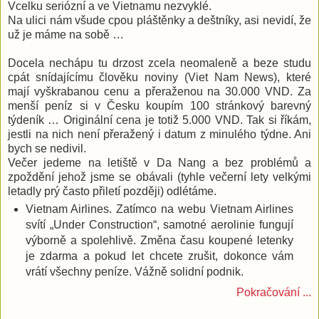
Vcelku seriózní a ve Vietnamu nezvyklé.
Na ulici nám všude cpou pláštěnky a deštníky, asi nevidí, že
už je máme na sobě …
Docela nechápu tu drzost zcela neomaleně a beze studu
cpát snídajícímu člověku noviny (Viet Nam News), které
mají vyškrabanou cenu a přeraženou na 30.000 VND. Za
menší peníz si v Česku koupím 100 stránkový barevný
týdeník … Originální cena je totiž 5.000 VND. Tak si říkám,
jestli na nich není přeražený i datum z minulého týdne. Ani
bych se nedivil.
Večer jedeme na letiště v Da Nang a bez problémů a
zpoždění jehož jsme se obávali (tyhle večerní lety velkými
letadly prý často přiletí později) odlétáme.
Vietnam Airlines. Zatímco na webu Vietnam Airlines
svítí „Under Construction“, samotné aerolinie fungují
výborně a spolehlivě. Změna času koupené letenky
je zdarma a pokud let chcete zrušit, dokonce vám
vrátí všechny peníze. Vážně solidní podnik.
Pokračování ...