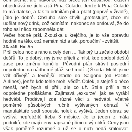
objednáváme jídlo a já Pina Coladu. Jenže k Pina Coladě
to má daleko, a tak to odmítám pít a platit (poprvé v životě),
jídlo je dobré. Obsluha sice chvíli „protestuje“, chce mi
udělat nový drink, což odmítám, nakonec se omlouvá, že do
toho asi něco zapomněla dát.
Večer hodně prší. Zkouška u krejčího, je to vše opravdu
hodně na tělo, což nemám rád a tak „poroučím“ - zvětšit.
23. září, Hoi An
Prší celou noc a ráno a celý den … Tak prý tu začalo období
dešťů. To je dobrý, my jsme přijeli z míst, kde období dešťů
zase pro změnu končilo. Původní plán strávit poslední
odpoledne na nádherné pláži se hroutí :-( Škoda. Mohli jsme
vzít dřívější a levnější letadlo do Saigonu (od Pacific
Airlines), jenže kdo tohle mohl vědět. Oblek je stejně o něco
menší, než bych si přál, ale co už. Stále prší a tak
odpoledne proflákáme. Zajímavá „exkurze“, jak se vyrábí
hedvábí. Prodávají zde různé věci z hedvábí, včetně
poměrně působivých ručně vyšívaných obrazů. V
manufaktuře sedí spousta holek a vyšívá. Jeden obraz se
vyšívá nepřetržitě třeba 3 měsíce. Je to jeden z mála
podniků, kde mají ceny napsané přímo u výrobků. Ceny jsou
však poměrně rozumné a už se o nich nedá smlouvat.