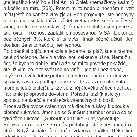
„nejlepšího krejčího v Hoi An“ :-) Oblek (nemačkavý kašmír)
a košile na míru ($68). Potom mi to nedá a nechám si vzít
míru ještě na kabát z vlny ($52). Petr projevuje jisté pochyby
o tom, co asi tak může vědět vietnamský krejčí o české
zimě, ale to mě nezastaví :-) Už mám zoufale málo peněz a
tak kvituji možnost zaplatit embosovanou VISA. Dokonce
bez běžných 3%, které si tu v Asii jinak běžně účtují. Jen
doufám, že si to naúčtují jen jednou.
Po obědě si půjčujeme kola a jedeme na pláž, kde strávíme
celé odpoledne. Je vítr a vlny jsou celkem slušné. Nemůžu
říct, že bych to dobře uměl a že se mi to povede pokaždé,
ale už vím, co je to svézt se na vlně – jde to i bez prkna,
když se člověk dobře prohne, najede na správnou vlnu ve
správný čas a zapádluje, když má. Je zataženo ale teplo,
moře je ještě teplejší, takže se z něj člověku vůbec nechce.
Tak tohle je opravdu dovolená. Pohodu kazí (klasicky)
spoustu nabízečů a nabízeček všemožných blbostí.
Prodavačka ovoce (všechny) má dlouhé rukávy, klobouk a
pletené rukavice. Jmenuje se SunSun (number one) a co se
týká těch rukavic - „SunSun don't like Sun“, vysvětluje.
Při vstupu na pláž se o nás přetahují lidé z restaurací na
pláži. Když si dáte jídlo, máte zdarma lehátko. Několikrát
odmítneme, ale nakonec nás přece jen dostanou. Časem