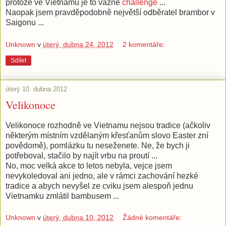
protože ve Vietnamu je to vážně
challenge
...
Naopak jsem pravděpodobně největší odběratel brambor v
Saigonu ...
Unknown
v
úterý, dubna 24, 2012
2 komentáře:
Sdílet
úterý 10. dubna 2012
Velikonoce
Velikonoce rozhodně ve Vietnamu nejsou tradice (ačkoliv
některým místním vzdělaným křesťanům slovo Easter zní
povědomě), pomlázku tu neseženete. Ne, že bych ji
potřeboval, stačilo by najít vrbu na proutí ...
No, moc velká akce to letos nebyla, vejce jsem
nevykoledoval ani jedno, ale v rámci zachování hezké
tradice a abych nevyšel ze cviku jsem alespoň jednu
Vietnamku zmlátil bambusem ...
Unknown
v
úterý, dubna 10, 2012
Žádné komentáře: