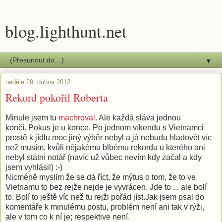
blog.lighthunt.net
▼
neděle 29. dubna 2012
Rekord pokořil Roberta
Minule jsem tu
machroval
. Ale každá sláva jednou
končí. Pokus je u konce. Po jednom víkendu s Vietnamci
prostě k jídlu moc jiný výběr nebyl a já nebudu hladovět víc
než musím, kvůli nějakému blbému rekordu u kterého ani
nebyl státní notář (navíc už vůbec nevím kdy začal a kdy
jsem vyhlásil) :-)
Nicméně myslím že se dá říct, že mýtus o tom, že to ve
Vietnamu to bez rejže nejde je vyvrácen. Jde to ... ale bolí
to. Bolí to ještě víc než tu rejži pořád jíst.Jak jsem psal do
komentáře k minulému postu, problém není ani tak v rýži,
ale v tom co k ní je; respektive není.