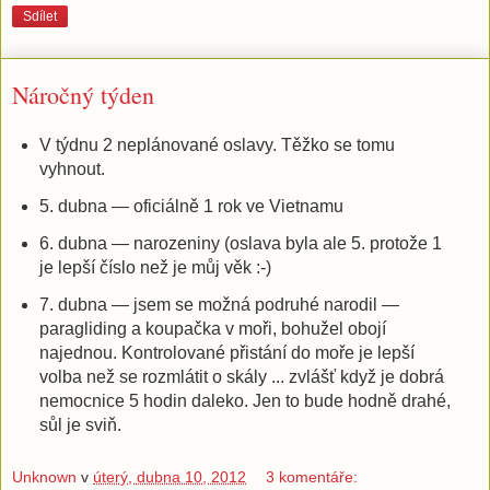
Sdílet
Náročný týden
V týdnu 2 neplánované oslavy. Těžko se tomu
vyhnout.
5. dubna — oficiálně 1 rok ve Vietnamu
6. dubna — narozeniny (oslava byla ale 5. protože 1
je lepší číslo než je můj věk :-)
7. dubna — jsem se možná podruhé narodil —
paragliding a koupačka v moři, bohužel obojí
najednou. Kontrolované přistání do moře je lepší
volba než se rozmlátit o skály ... zvlášť když je dobrá
nemocnice 5 hodin daleko. Jen to bude hodně drahé,
sůl je sviň.
Unknown
v
úterý, dubna 10, 2012
3 komentáře: