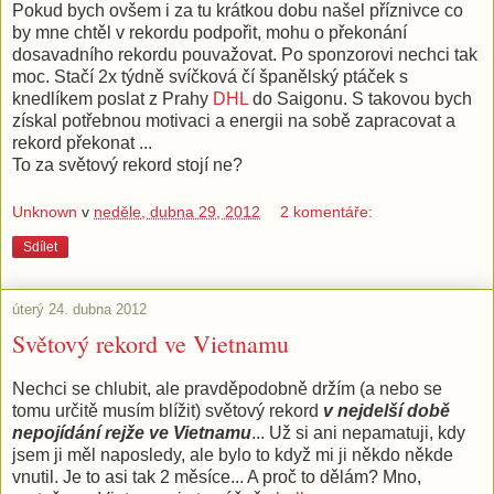
Pokud bych ovšem i za tu krátkou dobu našel příznivce co
by mne chtěl v rekordu podpořit, mohu o překonání
dosavadního rekordu pouvažovat. Po sponzorovi nechci tak
moc. Stačí 2x týdně svíčková čí španělský ptáček s
knedlíkem poslat z Prahy
DHL
do Saigonu. S takovou bych
získal potřebnou motivaci a energii na sobě zapracovat a
rekord překonat ...
To za světový rekord stojí ne?
Unknown
v
neděle, dubna 29, 2012
2 komentáře:
Sdílet
úterý 24. dubna 2012
Světový rekord ve Vietnamu
Nechci se chlubit, ale pravděpodobně držím (a nebo se
tomu určitě musím blížit) světový rekord
v
nejdelší době
nepojídání rejže ve Vietnamu
... Už si ani nepamatuji, kdy
jsem ji měl naposledy, ale bylo to když mi ji někdo někde
vnutil. Je to asi tak 2 měsíce... A proč to dělám? Mno,