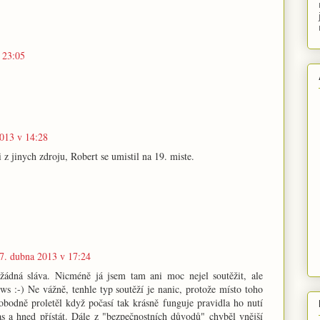
 23:05
013 v 14:28
li z jinych zdroju, Robert se umistil na 19. miste.
7. dubna 2013 v 17:24
žádná sláva. Nicméně já jsem tam ani moc nejel soutěžit, ale
ews :-) Ne vážně, tenhle typ soutěží je nanic, protože místo toho
obodně proletěl když počasí tak krásně funguje pravidla ho nutí
as a hned přístát. Dále z "bezpečnostních důvodů" chyběl vnější