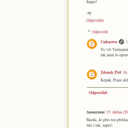
Super!
.zp.
Odpovědět
Odpovědi
Unknown
1
To víš Vietnamsk
tak jsem to oprav
Zdenek Pizl
16
Kepak, Praze de
Odpovědět
Anonymní
15. dubna 20
Škoda, že přes ten překl
Ale i tak, super!