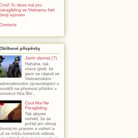
Cool! To slovo má pro
paragliding ve Vietnamu fakt
dvojí význam
Contacts
Oblíbené příspěvky
Jsem slavnej (?)
Hahaha, tak
včera zjistil, že
jsem se objevil ve
Vietnamském
adrenalinovém zpravodajství o
soutěži na přesnost přistání v
provincii Hòa Bìn...
Cool Mui Ne
Paragliding
Tak abyste
neřekli, že se
pořád jen věnuji
domácím pracem a vaření a
už se můžu konečně vdávat,