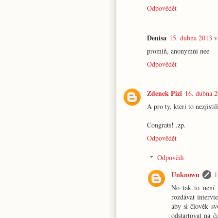
Odpovědět
Denisa
15. dubna 2013 v
promiň, anonymní nee
Odpovědět
Zdenek Pizl
16. dubna 2
A pro ty, kteri to nezjisti
Congrats! .zp.
Odpovědět
Odpovědi
Unknown
1
No tak to není 
rozdávat intervi
aby si člověk sv
odstartovat na č