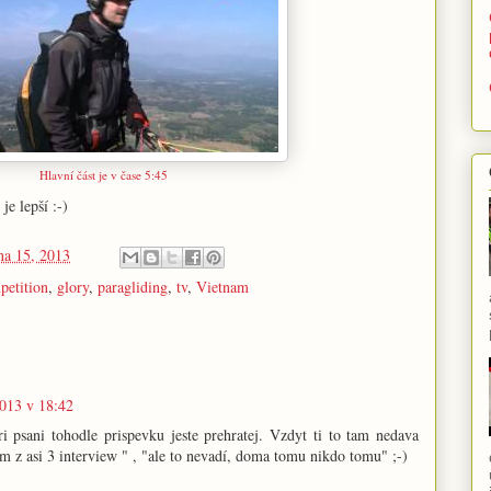
Hlavní část je v čase 5:45
je lepší :-)
na 15, 2013
petition
,
glory
,
paragliding
,
tv
,
Vietnam
013 v 18:42
ri psani tohodle prispevku jeste prehratej. Vzdyt ti to tam nedava
m z asi 3 interview " , "ale to nevadí, doma tomu nikdo tomu" ;-)