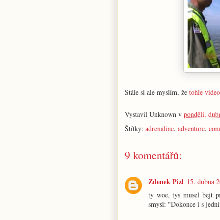
Stále si ale myslím, že
tohle video
Vystavil
Unknown
v
pondělí, dub
Štítky:
adrenaline
,
adventure
,
com
9 komentářů:
Zdenek Pizl
15. dubna 2
ty woe, tys musel bejt p
smysl: "Dokonce i s jední