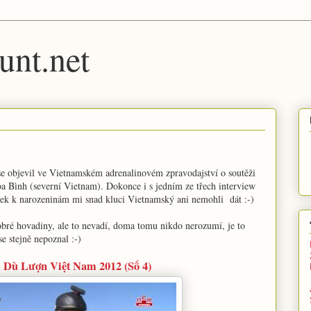
unt.net
m se objevil ve Vietnamském adrenalinovém zpravodajství o soutěži
Hòa Bình (severní Vietnam). Dokonce i s jedním ze třech interview
árek k narozeninám mi snad kluci Vietnamský ani nemohli dát :-)
obré hovadiny, ale to nevadí, doma tomu nikdo nerozumí, je to
 stejně nepoznal :-)
i Dù Lượn Việt Nam 2012 (Số 4)