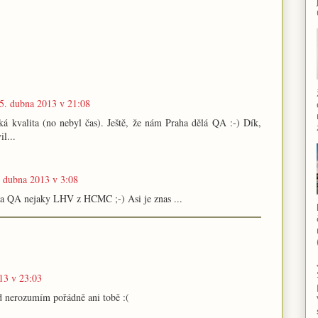
5. dubna 2013 v 21:08
á kvalita (no nebyl čas). Ještě, že nám Praha dělá QA :-) Dík,
il...
. dubna 2013 v 3:08
la QA nejaky LHV z HCMC ;-) Asi je znas ...
13 v 23:03
ad nerozumím pořádně ani tobě :(