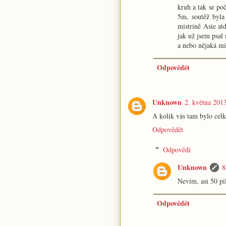
kruh a tak se poč
5m, soutěž byla
mistrině Asie at
jak už jsem psal
a nebo nějaká mi
Odpovědět
Unknown
2. května 201
A kolik vás tam bylo cel
Odpovědět
Odpovědi
Unknown
8
Nevím, asi 50 pil
Odpovědět