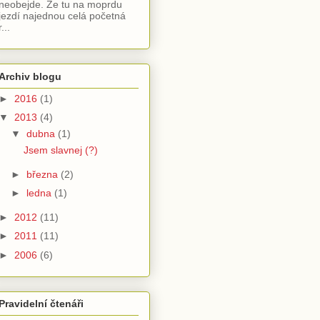
neobejde. Že tu na moprdu
jezdí najednou celá početná
r...
Archiv blogu
►
2016
(1)
▼
2013
(4)
▼
dubna
(1)
Jsem slavnej (?)
►
března
(2)
►
ledna
(1)
►
2012
(11)
►
2011
(11)
►
2006
(6)
Pravidelní čtenáři