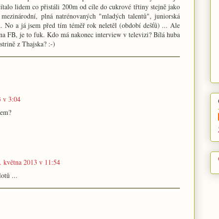
ítalo lidem co přistáli 200m od cíle do cukrové třtiny stejně jako
 mezinárodní, plná natrénovaných "mladých talentů", juniorská
d. No a já jsem před tím téměř rok neletěl (období dešťů) ... Ale
 na FB, je to fuk. Kdo má nakonec interview v televizi? Bílá huba
strině z Thajska? :-)
3 v 3:04
kem?
. května 2013 v 11:54
otů ...