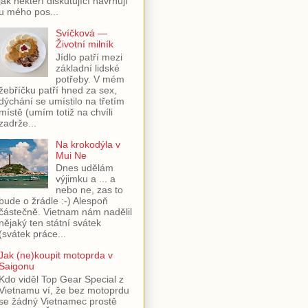
jak někteří diskutující navrhují
u mého pos...
Svíčková —
Životní milník
Jídlo patří mezi
základní lidské
potřeby. V mém
žebříčku patří hned za sex,
dýchání se umístilo na třetím
místě (umím totiž na chvíli
zadrže...
Na krokodýla v
Mui Ne
Dnes udělám
výjimku a ... a
nebo ne, zas to
bude o žrádle :-) Alespoň
částečně. Vietnam nám nadělil
nějaký ten státní svátek
(svátek práce...
Jak (ne)koupit motoprda v
Saigonu
Kdo viděl Top Gear Special z
Vietnamu ví, že bez motoprdu
se žádný Vietnamec prostě