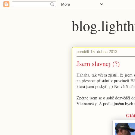
blog.lighth
pondělí 15. dubna 2013
Jsem slavnej (?)
Hahaha, tak včera zjistil, že jse
na přesnost přistání v provincii 
která jsem poskytl ;-) No větší d
Zpětně jsem se o sobě dozvěděl d
Vietnamsky. A podle jména bych se
Giả