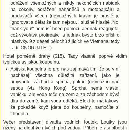
odrážení všemožných a nikdy nekončících nabídek
na cokoliv, odrážení naháněčů a motobajkářů a
prodavačů všech (ne)možných kravin je prostě je
ignorovat a dělat že tam nejsou. I slušné hlasité „No,
thank you!“ nemusí hned pomoci. Jednak reagujete,
což vyvolává protireakci a jednak byste brzo přišli o
hlasivky. 9 z deseti bělochů žijících ve Vietnamu tedy
radí IGNORUJTE :-)
Hotel poměrně drahý ($15). Tady vlastně poprvé vidím
typickou asijskou koupelnu.
Asijská koupelna je pro nás zajímavá tím, že se v ní
nacházejí všechna důležitá zařízení, jako je
umyvadlo, záchod a sprcha, pokud (ne)možno nad
sebou (viz Hong Kong). Sprcha nemá vlastní
vaničku, ale voda teče na zem a za záchodem bývá
díra do země, kam voda odtéká. Efekt to má takový,
že pokaždé když jdete do koupelny, namočíte si
chodidla.
Večer představení divadla vodních loutek. Loutky jsou
řízeny na dlouhých tyčích pod vodou. Příběh je asi blbost i