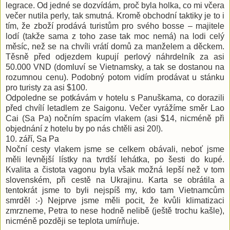
legrace. Od jedné se dozvídám, proč byla holka, co mi včera
večer nutila perly, tak smutná. Kromě obchodní taktiky je to i
tím, že zboží prodává turistům pro svého bosse – majitele
lodí (takže sama z toho zase tak moc nemá) na lodi celý
měsíc, než se na chvíli vrátí domů za manželem a děckem.
Těsně před odjezdem kupují perlový náhrdelník za asi
50.000 VND (domluví se Vietnamsky, a tak se dostanou na
rozumnou cenu). Podobný potom vidím prodávat u stánku
pro turisty za asi $100.
Odpoledne se potkávám v hotelu s Panuškama, co dorazili
před chvílí letadlem ze Saigonu. Večer vyrážíme směr Lao
Cai (Sa Pa) nočním spacím vlakem (asi $14, nicméně při
objednání z hotelu by po nás chtěli asi 20!).
10. září, Sa Pa
Noční cesty vlakem jsme se celkem obávali, neboť jsme
měli levnější lístky na tvrdší lehátka, po šesti do kupé.
Kvalita a čistota vagonu byla však možná lepší než v tom
slovenském, při cestě na Ukrajinu. Karta se obrátila a
tentokrát jsme to byli nejspíš my, kdo tam Vietnamcům
smrděl :-) Nejprve jsme měli pocit, že kvůli klimatizaci
zmrzneme, Petra to nese hodně nelibě (ještě trochu kašle),
nicméně později se teplota umírňuje.