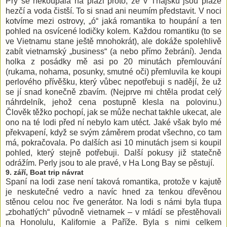
Prý se nekoupala na pláži proto, že v Thajsku jsou pláže
hezčí a voda čistší. To si snad ani neumím představit. V noci
kotvíme mezi ostrovy, „ó“ jaká romantika to houpání a ten
pohled na osvícené lodičky kolem. Každou romantiku (to se
ve Vietnamu stane ještě mnohokrát), ale dokáže spolehlivě
zabít vietnamský „business“ (a nebo přímo žebrání). Jenda
holka z posádky mě asi po 20 minutách přemlouvání
(rukama, nohama, posunky, smutné oči) přemluvila ke koupi
perlového přívěšku, který vůbec nepotřebuji s nadějí, že už
se jí snad konečně zbavím. (Nejprve mi chtěla prodat celý
náhrdelník, jehož cena postupně klesla na polovinu.)
Člověk těžko pochopí, jak se může nechat takhle ukecat, ale
ono na té lodi před ní nebylo kam utéct. Jaké však bylo mé
překvapení, když se svým záměrem prodat všechno, co tam
má, pokračovala. Po dalších asi 10 minutách jsem si koupil
pohled, který stejně potřebuji. Další pokusy již statečně
odrážím. Perly jsou to ale pravé, v Ha Long Bay se pěstují.
9. září, Boat trip návrat
Spaní na lodi zase není taková romantika, protože v kajutě
je neskutečné vedro a navíc hned za tenkou dřevěnou
stěnou celou noc řve generátor. Na lodi s námi byla tlupa
„zbohatlých“ původně vietnamek – v mládí se přestěhovali
na Honolulu, Kalifornie a Paříže. Byla s nimi celkem