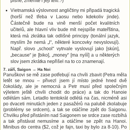
písně, změníte i její text :-)
Vietnamská výslovnost angličtiny mi připadá tragická
(horší než třeba v Laosu nebo kdekoliv jinde).
Částečně bude na vině menší počet kvalitních
učitelů, ale hlavní vliv bude mít nejspíše mateřština,
která má zkrátka tak odlišné principy (tonální jazyk,
myslím že nemá „l“, některé koncovky nevyslovují).
Např. slovo „school“ vytrvale vyslovují jako [skún],
„because“ je [biko], „money“ [ma nyííí] a u některých
slov jsem zkrátka nepřišel na to co znamenají.
7. září, Saigon → Ha Noi
Panuškovi se mě zase potřebují na chvíli zbavit (Petra měla
letět se mnou – přivezl jsem jí místo jedné hned dvě
čokolády, ale je nemocná a Petr musí před společným
výletem ještě chvíli chodit do práce) a tak do Hanoie
odlétám sám. Letadlo tentokrát odlétá na čas, nicméně asi
po dvaceti minutách jeden z pasažérů na palubě zkolabuje
(problémy se srdcem), a tak se otáčíme zpět do Saigonu.
Chvilku před přistáním nad Saigonem se srdce zase rozbíhá
a tak přistávat nemusíme a otáčíme se zpět na Hanoi.
Minibus do centra ($2, což je fajn, taxi by bylo za 8-10). Po