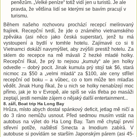
penězům. „Velké peníze“ totiž vidí jen u turistů. Je ale
pravda, že většina lidí se kterými se bavím pracují v
turismu.
Během našeho rozhovoru prochází recepcí melírovaný
frajírek. Recepční tvrdí, že jde o známého vietnamského
zpěváka (asi něco jako česká superstar), jenž tu má
vystoupení a bydlí v tomhle hotelu. Zajímavé co si ti
Vietnamci dokáží navymýšlet, aby zvýšili prestiž hotelu. Za
sklem do recepce na mě mávali 2 hezké mladé holky.
Recepční říkal, že prý to nejsou „kumuly“ ale jen holky
odvedle – dobrý pocit. Jinak kumula prý stojí tak $6, stará
nicmoc za $50 a „velmi mladá“ za $100, ale ceny střílel
recepční od boku – a vůbec, co o tom může ten mlaďas
vědět. Jinak Hung říkal, že u nich se holky nenabízejí moc
přímo, jak je to v Evropě, ale spíš se vás třeba po masáži
zeptají, jestli nemáte zájem o nějaký další entertainment...
8. září, Boat trip Ha Long Bay
Hrůza, místo abych dostal spánkový deficit, jetlag mě ničí a
do 3 ráno nemůžu usnout. Před sedmou musím vstát na
autobus na výlet do Ha Long Bay. Tam mě chytají první
střevní potíže, naštěstí Smecta a Imodium zabírá. V
autobuse si povídám se starším Japonským párem (asi 45-