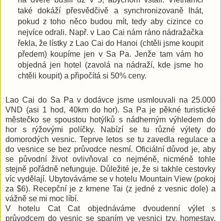
také dokáží přesvědčivě a synchronizovaně lhát,
pokud z toho něco budou mít, tedy aby cizince co
nejvíce odrali. Např. v Lao Cai nám ráno nádražačka
řekla, že lístky z Lao Cai do Hanoi (chtěli jsme koupit
předem) koupíme jen v Sa Pa. Jenže tam vám ho
objedná jen hotel (zavolá na nádraží, kde jsme ho
chtěli koupit) a připočítá si 50% ceny.
Lao Cai do Sa Pa v dodávce jsme usmlouvali na 25.000
VND (asi 1 hod, 40km do hor). Sa Pa je pěkné turistické
městečko se spoustou hotýlků s nádherným výhledem do
hor s rýžovými políčky. Nabízí se tu různé výlety do
domorodých vesnic. Teprve letos se tu zavedla regulace a
do vesnice se bez průvodce nesmí. Oficiální důvod je, aby
se původní život ovlivňoval co nejméně, nicméně tohle
stejně pořádně nefunguje. Důležité je, že si takhle cestovky
víc vydělají. Ubytováváme se v hotelu Mountain View (pokoj
za $6). Recepční je z kmene Tai (z jedné z vesnic dole) a
vážně se mi moc líbí.
V hotelu Cat Cat objednáváme dvoudenní výlet s
průvodcem do vesnic se spaním ve vesnici tzv. homestay.