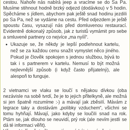
cestou. Nahoře nás nabírá jeep a vracíme se do Sa Pa.
Musíme stihnout hodně brzký odjezd (dodávkou) v 5 hodin.
Spěcháme s jídlem, abychom pak ještě snad hodinu jezdili
po Sa Pa, než se vydáme na cestu. Před odjezdem je ještě
spoustu času, vysazují nás před domluvenou restaurací.
Evidentně dokonalý způsob, jak z turistů vymámit pro sebe
a smluvené partnery co nejvíce „ma nyííí“.
Ukazuje se, že někdy je lepší podlehnout kartelu,
než se za každou cenu snažit vymyslet něco jiného.
Pokud je člověk spokojen s jednou službou, bývá to
tak i s partnerem v kartelu. Nemusí to být možná
nejlevnější způsob (i když často přijatelný), ale
alespoň to funguje.
2 vietnamci ve vlaku se loučí s nějakou dívkou (oba
nezávisle na sobě tvrdí, že je to jejich přítelkyně, ale možná
si jen špatně rozumíme :-) a mávají jak zběsilí. Mávám z
legrace taky a dostávám „polibky vzduchem“, všichni se
tomu hyhňají. Mávají, jako kdyby se loučili snad na rok.
Ptám se, jak dlouho se neuvidí, prý rok (ale nevím jestli se
dá té informaci věřit).