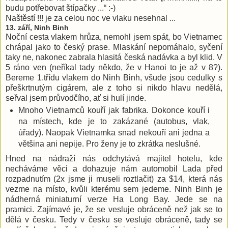
budu potřebovat štípačky ...“ :-)
Naštěstí !!! je za celou noc ve vlaku nesehnal ...
13. září, Ninh Binh
Noční cesta vlakem hrůza, nemohl jsem spát, bo Vietnamec
chrápal jako to český prase. Mlaskání nepomáhalo, syčení
taky ne, nakonec zabrala hlasitá česká nadávka a byl klid. V
5 ráno ven (neříkal tady někdo, že v Hanoi to je až v 8?).
Bereme 1.třídu vlakem do Ninh Binh, všude jsou cedulky s
přeškrtnutým cigárem, ale z toho si nikdo hlavu nedělá,
seřval jsem průvodčího, ať si hulí jinde.
Mnoho Vietnamců kouří jak fabrika. Dokonce kouří i
na místech, kde je to zakázané (autobus, vlak,
úřady). Naopak Vietnamka snad nekouří ani jedna a
většina ani nepije. Pro ženy je to zkrátka neslušné.
Hned na nádraží nás odchytává majitel hotelu, kde
necháváme věci a dohazuje nám automobil Lada před
rozpadnutím (2x jsme ji museli roztlačit) za $14, která nás
vezme na místo, kvůli kterému sem jedeme. Ninh Binh je
nádherná miniaturní verze Ha Long Bay. Jede se na
pramici. Zajímavé je, že se vesluje obráceně než jak se to
dělá v česku. Tedy v česku se vesluje obráceně, tady se