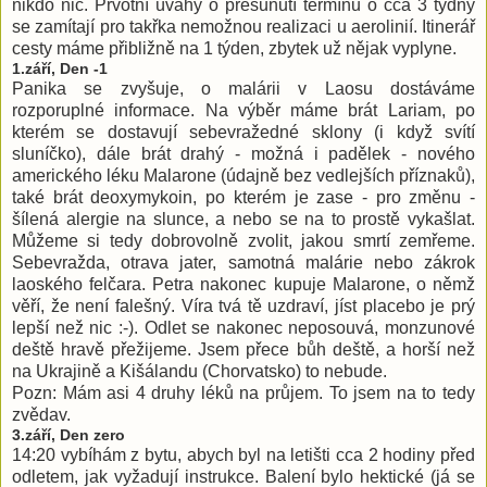
nikdo nic. Prvotní úvahy o přesunutí termínu o cca 3 týdny
se zamítají pro takřka nemožnou realizaci u aerolinií. Itinerář
cesty máme přibližně na 1 týden, zbytek už nějak vyplyne.
1.září, Den -1
Panika se zvyšuje, o malárii v Laosu dostáváme
rozporuplné informace. Na výběr máme brát Lariam, po
kterém se dostavují sebevražedné sklony (i když svítí
sluníčko), dále brát drahý - možná i padělek - nového
amerického léku Malarone (údajně bez vedlejších příznaků),
také brát deoxymykoin, po kterém je zase - pro změnu -
šílená alergie na slunce, a nebo se na to prostě vykašlat.
Můžeme si tedy dobrovolně zvolit, jakou smrtí zemřeme.
Sebevražda, otrava jater, samotná malárie nebo zákrok
laoského felčara. Petra nakonec kupuje Malarone, o němž
věří, že není falešný. Víra tvá tě uzdraví, jíst placebo je prý
lepší než nic :-). Odlet se nakonec neposouvá, monzunové
deště hravě přežijeme. Jsem přece bůh deště, a horší než
na Ukrajině a Kišálandu (Chorvatsko) to nebude.
Pozn: Mám asi 4 druhy léků na průjem. To jsem na to tedy
zvědav.
3.září, Den zero
14:20 vybíhám z bytu, abych byl na letišti cca 2 hodiny před
odletem, jak vyžadují instrukce. Balení bylo hektické (já se