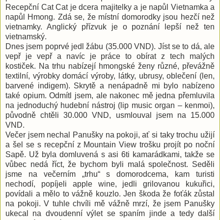
Recepční Cat Cat je dcera majitelky a je napůl Vietnamka a
napůl Hmong. Zdá se, že místní domorodky jsou hezčí než
vietnamky. Anglický přízvuk je o poznání lepší než ten
vietnamský.
Dnes jsem poprvé jedl žábu (35.000 VND). Jíst se to dá, ale
vepř je vepř a navíc je práce to obírat z tech malých
kostiček. Na trhu nabízejí hmongské ženy různé, převážně
textilní, výrobky domácí výroby, látky, ubrusy, oblečení (len,
barvené indigem). Skrytě a nenápadně mi bylo nabízeno
také opium. Odmítl jsem, ale nakonec mě jedna přemluvila
na jednoduchý hudební nástroj (lip music organ – kenmoi),
původně chtěli 30.000 VND, usmlouval jsem na 15.000
VND.
Večer jsem nechal Panušky na pokoji, ať si taky trochu užijí
a šel se s recepční z Mountain View trošku projít po noční
Sapě. Už byla domluvená s asi 6ti kamarádkami, takže se
vůbec nedá říct, že bychom byli malá společnost. Seděli
jsme na večerním „trhu“ s domorodcema, kam turisti
nechodí, popíjeli apple wine, jedli grilovanou kukuřici,
povídali a mělo to vážně kouzlo. Jen škoda že foťák zůstal
na pokoji. V tuhle chvíli mě vážně mrzí, že jsem Panušky
ukecal na dvoudenní výlet se spaním jinde a tedy další