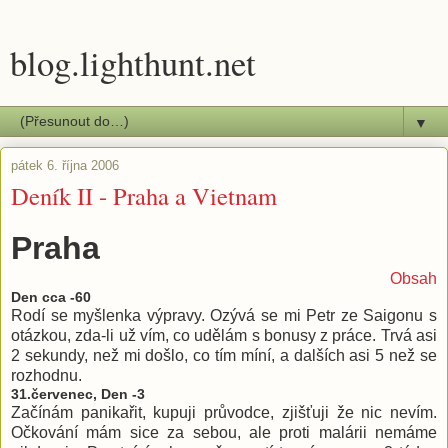
blog.lighthunt.net
▼
pátek 6. října 2006
Deník II - Praha a Vietnam
Praha
Obsah
Den cca -60
Rodí se myšlenka výpravy. Ozývá se mi Petr ze Saigonu s
otázkou, zda-li už vím, co udělám s bonusy z práce. Trvá asi
2 sekundy, než mi došlo, co tím míní, a dalších asi 5 než se
rozhodnu.
31.červenec, Den -3
Začínám panikařit, kupuji průvodce, zjišťuji že nic nevím.
Očkování mám sice za sebou, ale proti malárii nemáme