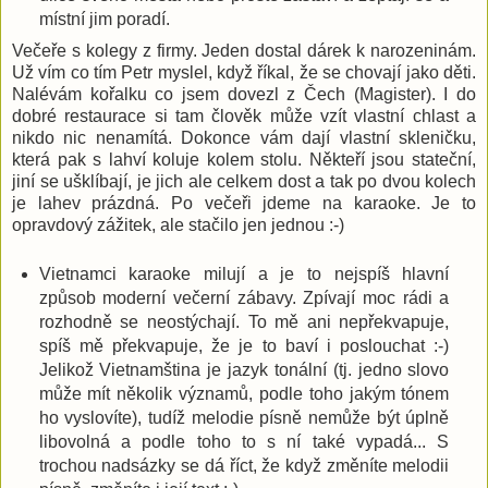
místní jim poradí.
Večeře s kolegy z firmy. Jeden dostal dárek k narozeninám.
Už vím co tím Petr myslel, když říkal, že se chovají jako děti.
Nalévám kořalku co jsem dovezl z Čech (Magister). I do
dobré restaurace si tam člověk může vzít vlastní chlast a
nikdo nic nenamítá. Dokonce vám dají vlastní skleničku,
která pak s lahví koluje kolem stolu. Někteří jsou stateční,
jiní se ušklíbají, je jich ale celkem dost a tak po dvou kolech
je lahev prázdná. Po večeři jdeme na karaoke. Je to
opravdový zážitek, ale stačilo jen jednou :-)
Vietnamci karaoke milují a je to nejspíš hlavní
způsob moderní večerní zábavy. Zpívají moc rádi a
rozhodně se neostýchají. To mě ani nepřekvapuje,
spíš mě překvapuje, že je to baví i poslouchat :-)
Jelikož Vietnamština je jazyk tonální (tj. jedno slovo
může mít několik významů, podle toho jakým tónem
ho vyslovíte), tudíž melodie písně nemůže být úplně
libovolná a podle toho to s ní také vypadá... S
trochou nadsázky se dá říct, že když změníte melodii