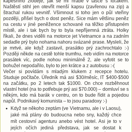
kapesního zloděje, jak se mi hrabe v tašce s foťákem.
Naštěstí stihl jen otevřít menší kapsu (zavřenou na zip) a
štrachal rukou vevnitř. Všimnout si toho jen o půl vteřiny
později, přišel bych o dost peněz. Sice mám většinu peněz
na cestu v jiné peněžence schované na těžko přístupném
místě, ale i tak bych by to byla nepříjemná ztráta. Holky
říkali, že dnes viděli na motorce jet Vietnamce a na zadním
sedadle prý bylo nohama nahoru svázané prase. Mysleli, že
je mrtvé, ale když zastavil, prasátko prý zachrochtalo :-)
Později někde na cestě tohle trumfnu, neb vidím na motorce
prasátek víc, podle nohou minimálně 2, ale vyfotit se to
bohužel nepodařilo, bylo to jen krátce a z autobusu :-(
Večer si povídám s mladým klukem z recepce hotelu.
Studuje počítače. Úředník má asi $30/měsíc, IT $400-$500
na začátku, po 2 letech tak $1000. On chce rozběhnout
vlastní hotel (na to potřebuje prý asi $70.000) – domluví se s
někým, kdo má barák v centru, on to bude řídit a pojedou
napůl. Podnikavý komunista – to jsou paradoxy :-)
Když se někoho zeptám (ve Vietnamu, ale i v Laosu),
jaké má plány do budoucna nebo sny, každý chce
mít cestovní agenturu anebo vést hotel. Asi je to v
jejích očích jediná představa, jak se dostat k