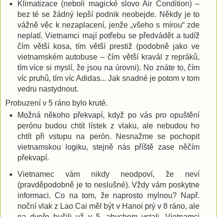
Klimatizace (neboli magické slovo Air Condition) –
bez té se žádný lepší podnik neobejde. Někdy je to
vážně věc k nezaplacení, jenže „všeho s mírou“ zde
neplatí. Vietnamci mají potřebu se předvádět a tudíž
čím větší kosa, tím větší prestiž (podobně jako ve
vietnamském autobuse – čím větší kravál z repráků,
tím více si myslí, že jsou na úrovni). No znáte to, čím
víc pruhů, tím víc Adidas... Jak snadné je potom v tom
vedru nastydnout.
Probuzení v 5 ráno bylo kruté.
Možná někoho překvapí, když po vás pro opuštění
perónu budou chtít lístek z vlaku, ale nebudou ho
chtít při vstupu na perón. Nesnažme se pochopit
vietnamskou logiku, stejně nás příště zase něčím
překvapí.
Vietnamec vám nikdy neodpoví, že neví
(pravděpodobně je to neslušné). Vždy vám poskytne
informaci. Co na tom, že naprosto mylnou? Např.
noční vlak z Lao Cai měl být v Hanoi prý v 8 ráno, ale
na dveře bušili už v 5, abychom vstali. Vietnamci