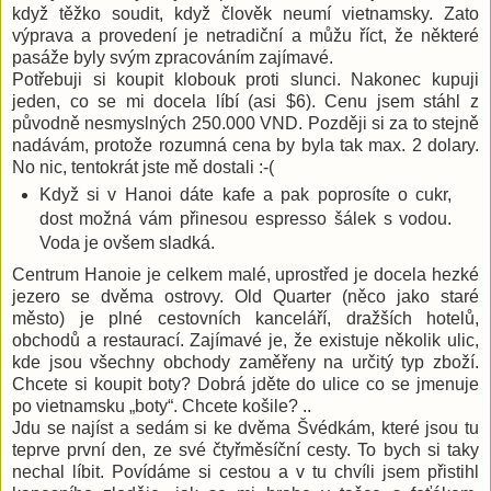
když těžko soudit, když člověk neumí vietnamsky. Zato
výprava a provedení je netradiční a můžu říct, že některé
pasáže byly svým zpracováním zajímavé.
Potřebuji si koupit klobouk proti slunci. Nakonec kupuji
jeden, co se mi docela líbí (asi $6). Cenu jsem stáhl z
původně nesmyslných 250.000 VND. Později si za to stejně
nadávám, protože rozumná cena by byla tak max. 2 dolary.
No nic, tentokrát jste mě dostali :-(
Když si v Hanoi dáte kafe a pak poprosíte o cukr,
dost možná vám přinesou espresso šálek s vodou.
Voda je ovšem sladká.
Centrum Hanoie je celkem malé, uprostřed je docela hezké
jezero se dvěma ostrovy. Old Quarter (něco jako staré
město) je plné cestovních kanceláří, dražších hotelů,
obchodů a restaurací. Zajímavé je, že existuje několik ulic,
kde jsou všechny obchody zaměřeny na určitý typ zboží.
Chcete si koupit boty? Dobrá jděte do ulice co se jmenuje
po vietnamsku „boty“. Chcete košile? ..
Jdu se najíst a sedám si ke dvěma Švédkám, které jsou tu
teprve první den, ze své čtyřměsíční cesty. To bych si taky
nechal líbit. Povídáme si cestou a v tu chvíli jsem přistihl