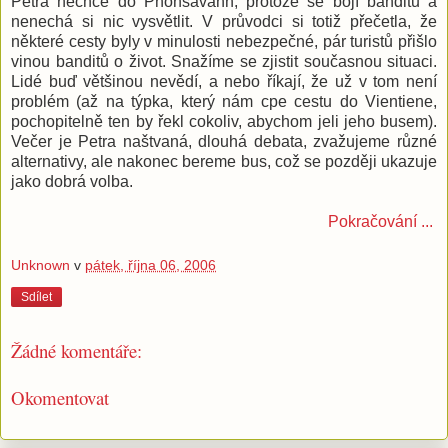
Petra nechce do Phonsavanh, protože se bojí banditů a
nenechá si nic vysvětlit. V průvodci si totiž přečetla, že
některé cesty byly v minulosti nebezpečné, pár turistů přišlo
vinou banditů o život. Snažíme se zjistit současnou situaci.
Lidé buď většinou nevědí, a nebo říkají, že už v tom není
problém (až na týpka, který nám cpe cestu do Vientiene,
pochopitelně ten by řekl cokoliv, abychom jeli jeho busem).
Večer je Petra naštvaná, dlouhá debata, zvažujeme různé
alternativy, ale nakonec bereme bus, což se později ukazuje
jako dobrá volba.
Pokračování ...
Unknown
v
pátek, října 06, 2006
Sdílet
Žádné komentáře:
Okomentovat