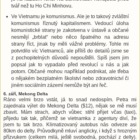
tvář než tu Ho Chi Minhovu.
Ve Vietnamu je komunismus. Ale je to takový zvláštní
komunismus říznutý kapitalismem. Vedoucí úloha
komunistické strany je zakotvena v ústavě a občané
nesmějí „brblat“ nebo něco špatného na adresu
strany říct, jinak by měli vážné problémy. Tohle mi
potvrdilo víc Vietnamců, ale příliš do detailů jsme se
z pochopitelných důvodů nepouštěli. Spíš jsem jim
popsal jak to vypadalo před revolucí u nás a jak
potom. Občané mohou například podnikat, ale třeba
o nějakém bezplatném školství nebo zdravotnictví či
jiném sociálním zázemí nemůže být ani řeč.
6. září, Mekong Delta
Ráno velmi brzo vstát, já to snad nedospím. Petra mi
zajednala výlet do Mekong Delta ($12), nějak se mě musí
zbavit. Mám strach, abych vůbec stihl přijet včas (taxi),
přijedu tak tak, přičemž se vietnamka z agentury diví, že
jsem tu tak brzo. Klimatizovaný autobus nás odveze asi
80km do delty. Průvodkyně mluví anglicky, i když s hrozným
přízvukem (celkem milá, ještě svobodná, pochází z delty).