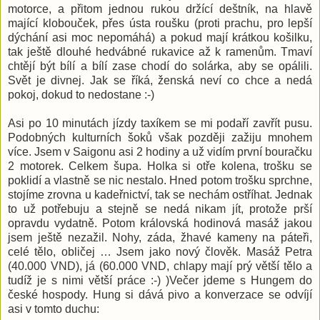
motorce, a přitom jednou rukou držící deštník, na hlavě
mající klobouček, přes ústa roušku (proti prachu, pro lepší
dýchání asi moc nepomáhá) a pokud mají krátkou košilku,
tak ještě dlouhé hedvábné rukavice až k ramenům. Tmaví
chtějí být bílí a bílí zase chodí do solárka, aby se opálili.
Svět je divnej. Jak se říká, ženská neví co chce a nedá
pokoj, dokud to nedostane :-)
Asi po 10 minutách jízdy taxíkem se mi podaří zavřít pusu.
Podobných kulturních šoků však později zažiju mnohem
více. Jsem v Saigonu asi 2 hodiny a už vidím první bouračku
2 motorek. Celkem šupa. Holka si otře kolena, trošku se
poklidí a vlastně se nic nestalo. Hned potom trošku sprchne,
stojíme zrovna u kadeřnictví, tak se nechám ostříhat. Jednak
to už potřebuju a stejně se nedá nikam jít, protože prší
opravdu vydatně. Potom královská hodinová masáž jakou
jsem ještě nezažil. Nohy, záda, žhavé kameny na páteři,
celé tělo, obličej … Jsem jako nový člověk. Masáž Petra
(40.000 VND), já (60.000 VND, chlapy mají prý větší tělo a
tudíž je s nimi větší práce :-) )Večer jdeme s Hungem do
české hospody. Hung si dává pivo a konverzace se odvíjí
asi v tomto duchu: