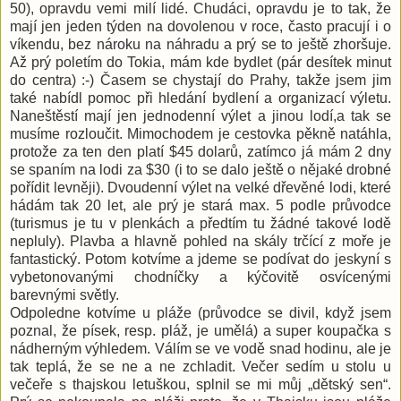
50), opravdu vemi milí lidé. Chudáci, opravdu je to tak, že
mají jen jeden týden na dovolenou v roce, často pracují i o
víkendu, bez nároku na náhradu a prý se to ještě zhoršuje.
Až prý poletím do Tokia, mám kde bydlet (pár desítek minut
do centra) :-) Časem se chystají do Prahy, takže jsem jim
také nabídl pomoc při hledání bydlení a organizací výletu.
Naneštěstí mají jen jednodenní výlet a jinou lodí,a tak se
musíme rozloučit. Mimochodem je cestovka pěkně natáhla,
protože za ten den platí $45 dolarů, zatímco já mám 2 dny
se spaním na lodi za $30 (i to se dalo ještě o nějaké drobné
pořídit levněji). Dvoudenní výlet na velké dřevěné lodi, které
hádám tak 20 let, ale prý je stará max. 5 podle průvodce
(turismus je tu v plenkách a předtím tu žádné takové lodě
nepluly). Plavba a hlavně pohled na skály trčící z moře je
fantastický. Potom kotvíme a jdeme se podívat do jeskyní s
vybetonovanými chodníčky a kýčovitě osvícenými
barevnými světly.
Odpoledne kotvíme u pláže (průvodce se divil, když jsem
poznal, že písek, resp. pláž, je umělá) a super koupačka s
nádherným výhledem. Válím se ve vodě snad hodinu, ale je
tak teplá, že se ne a ne zchladit. Večer sedím u stolu u
večeře s thajskou letuškou, splnil se mi můj „dětský sen“.