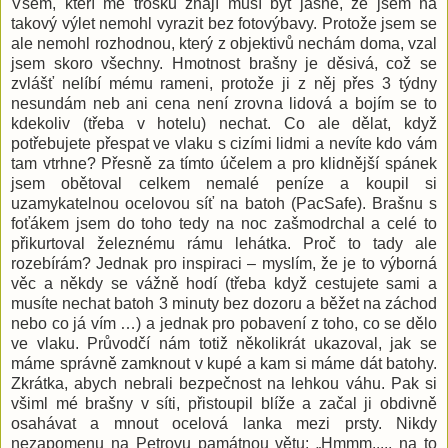
Všem, kteří mě trošku znají musí být jasné, že jsem na
takový výlet nemohl vyrazit bez fotovýbavy. Protože jsem se
ale nemohl rozhodnou, který z objektivů nechám doma, vzal
jsem skoro všechny. Hmotnost brašny je děsivá, což se
zvlášť nelíbí mému rameni, protože ji z něj přes 3 týdny
nesundám neb ani cena není zrovna lidová a bojím se to
kdekoliv (třeba v hotelu) nechat. Co ale dělat, když
potřebujete přespat ve vlaku s cizími lidmi a nevíte kdo vám
tam vtrhne? Přesně za tímto účelem a pro klidnější spánek
jsem obětoval celkem nemalé peníze a koupil si
uzamykatelnou ocelovou síť na batoh (PacSafe). Brašnu s
foťákem jsem do toho tedy na noc zašmodrchal a celé to
přikurtoval železnému rámu lehátka. Proč to tady ale
rozebírám? Jednak pro inspiraci – myslím, že je to výborná
věc a někdy se vážně hodí (třeba když cestujete sami a
musíte nechat batoh 3 minuty bez dozoru a běžet na záchod
nebo co já vím …) a jednak pro pobavení z toho, co se dělo
ve vlaku. Průvodčí nám totiž několikrát ukazoval, jak se
máme správně zamknout v kupé a kam si máme dát batohy.
Zkrátka, abych nebrali bezpečnost na lehkou váhu. Pak si
všiml mé brašny v síti, přistoupil blíže a začal ji obdivně
osahávat a mnout ocelová lanka mezi prsty. Nikdy
nezapomenu na Petrovu památnou větu: „Hmmm...., na to