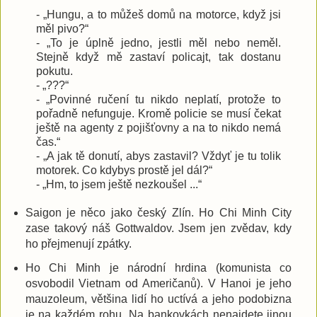
- „Hungu, a to můžeš domů na motorce, když jsi
měl pivo?“
- „To je úplně jedno, jestli měl nebo neměl.
Stejně když mě zastaví policajt, tak dostanu
pokutu.
- „???“
- „Povinné ručení tu nikdo neplatí, protože to
pořadně nefunguje. Kromě policie se musí čekat
ještě na agenty z pojišťovny a na to nikdo nemá
čas.“
- „A jak tě donutí, abys zastavil? Vždyť je tu tolik
motorek. Co kdybys prostě jel dál?“
- „Hm, to jsem ještě nezkoušel ...“
Saigon je něco jako český Zlín. Ho Chi Minh City
zase takový náš Gottwaldov. Jsem jen zvědav, kdy
ho přejmenují zpátky.
Ho Chi Minh je národní hrdina (komunista co
osvobodil Vietnam od Američanů). V Hanoi je jeho
mauzoleum, většina lidí ho uctívá a jeho podobizna
je na každém rohu. Na bankovkách nenajdete jinou