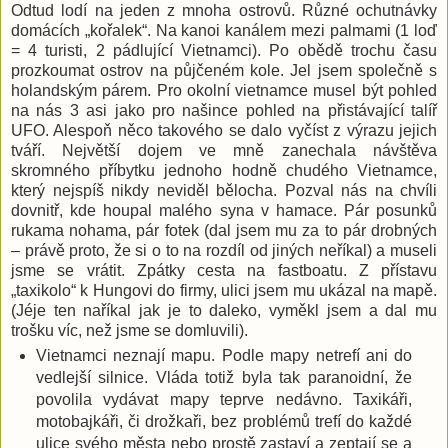
Odtud lodí na jeden z mnoha ostrovů. Různé ochutnávky
domácích „kořalek“. Na kanoi kanálem mezi palmami (1 loď
= 4 turisti, 2 pádlující Vietnamci). Po obědě trochu času
prozkoumat ostrov na půjčeném kole. Jel jsem společně s
holandským párem. Pro okolní vietnamce musel být pohled
na nás 3 asi jako pro našince pohled na přistávající talíř
UFO. Alespoň něco takového se dalo vyčíst z výrazu jejich
tváří. Největší dojem ve mně zanechala návštěva
skromného příbytku jednoho hodně chudého Vietnamce,
který nejspíš nikdy neviděl bělocha. Pozval nás na chvíli
dovnitř, kde houpal malého syna v hamace. Pár posunků
rukama nohama, pár fotek (dal jsem mu za to pár drobných
– právě proto, že si o to na rozdíl od jiných neříkal) a museli
jsme se vrátit. Zpátky cesta na fastboatu. Z přístavu
„taxikolo“ k Hungovi do firmy, ulici jsem mu ukázal na mapě.
(Jéje ten naříkal jak je to daleko, vyměkl jsem a dal mu
trošku víc, než jsme se domluvili).
Vietnamci neznají mapu. Podle mapy netrefí ani do
vedlejší silnice. Vláda totiž byla tak paranoidní, že
povolila vydávat mapy teprve nedávno. Taxikáři,
motobajkáři, či drožkaři, bez problémů trefí do každé
ulice svého města nebo prostě zastaví a zeptají se a