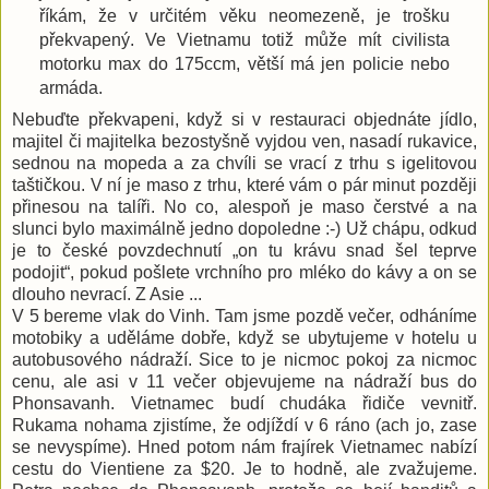
říkám, že v určitém věku neomezeně, je trošku
překvapený. Ve Vietnamu totiž může mít civilista
motorku max do 175ccm, větší má jen policie nebo
armáda.
Nebuďte překvapeni, když si v restauraci objednáte jídlo,
majitel či majitelka bezostyšně vyjdou ven, nasadí rukavice,
sednou na mopeda a za chvíli se vrací z trhu s igelitovou
taštičkou. V ní je maso z trhu, které vám o pár minut později
přinesou na talíři. No co, alespoň je maso čerstvé a na
slunci bylo maximálně jedno dopoledne :-) Už chápu, odkud
je to české povzdechnutí „on tu krávu snad šel teprve
podojit“, pokud pošlete vrchního pro mléko do kávy a on se
dlouho nevrací. Z Asie ...
V 5 bereme vlak do Vinh. Tam jsme pozdě večer, odháníme
motobiky a uděláme dobře, když se ubytujeme v hotelu u
autobusového nádraží. Sice to je nicmoc pokoj za nicmoc
cenu, ale asi v 11 večer objevujeme na nádraží bus do
Phonsavanh. Vietnamec budí chudáka řidiče vevnitř.
Rukama nohama zjistíme, že odjíždí v 6 ráno (ach jo, zase
se nevyspíme). Hned potom nám frajírek Vietnamec nabízí
cestu do Vientiene za $20. Je to hodně, ale zvažujeme.