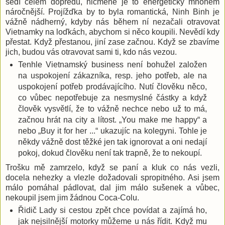
sedí čelem dopředu, nicméně je to energeticky mnohem
náročnější. Projížďka by to byla romantická, Ninh Binh je
vážně nádherný, kdyby nás během ní nezačali otravovat
Vietnamky na loďkách, abychom si něco koupili. Nevědí kdy
přestat. Když přestanou, jiní zase začnou. Když se zbavíme
jich, budou vás otravovat sami ti, kdo nás vezou.
Tenhle Vietnamský business není bohužel založen
na uspokojení zákazníka, resp. jeho potřeb, ale na
uspokojení potřeb prodávajícího. Nutí člověku něco,
co vůbec nepotřebuje za nesmyslné částky a když
člověk vysvětlí, že to vážně nechce nebo už to má,
začnou hrát na city a lítost. „You make me happy“ a
nebo „Buy it for her ...“ ukazujíc na kolegyni. Tohle je
někdy vážně dost těžké jen tak ignorovat a oni nedají
pokoj, dokud člověku není tak trapně, že to nekoupí.
Trošku mě zamrzelo, když se paní a kluk co nás vezli,
docela nehezky a vlezle dožadovali spropitného. Asi jsem
málo pomáhal pádlovat, dal jim málo sušenek a vůbec,
nekoupil jsem jim žádnou Coca-Colu.
Řidič Lady si cestou zpět chce povídat a zajímá ho,
jak nejsilnější motorky můžeme u nás řídit. Když mu