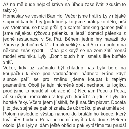
Až na mě bude nějaká kráva na úřadu zase řvát, zkusím to
taky :-)
Homestay ve vesnici Ban Ho. Večer jsme hráli s Lyly nějaké
stupidní karetní hry (podobné jako jsme hráli jako děti), prší
(ve Vietnamu se hraje prší!!!) a karetní drinking games (Měli
jsme nějakou rýžovou pálenku a lepší domácí pálenku z
jedné restaurace v Sa Pa). Během jedné hry narazil do
žárovky „turbočmelák“ - brouk veliký snad 5 cm a potom na
někoho znás spadl – rána jak když se na zem zřítí menší
model vrtulníku. Lyly: „Don't touch him, smells like buffalo
shit“.
Večer, kdy už začínalo být chladno nás Lyly bere na
koupačku k řece pod vodopádem, nádhera. Ráno když
slunce paří, se pro změnu jdeme koupat k teplým
pramenům. Obojí je fajn nicméně opět nechápu tu logiku,
proč jsme to neudělali obráceně :-) Nechám Petru a Petra,
ať si užijou romantiku v teplých „kádích“ a jdu s Lyly do
horské řeky. Včera jsem jí slíbil, že ji naučím plavat. Docela
jí to jde, stejně se pak přiznala, že už trošku plavat uměla :-)
Potom následuje výstup nahoru do brutálního kopce, který
trvá přes hodinu. Petra ho odmítá vyjít a tak jdou s Petrem
okolo, já s Lyly si dám ještě oběd a pak vyrážíme tou prudší