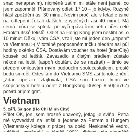
snad nenapravím), nicméně zatím mi stále není jasné, co
jsem zapomněl. Plánovaný odlet: 17:10 – jó kdyby. Ruzyně
hlásí zpoždění asi 30 minut. Nevím proč, ale v letadle jsme
na odlepení čekali dalších, zbytečných asi 40 minut. Má
černá můra se splnila po vyčerpávajícím běhu přes celé
Frankfrurtské letiště. Odlet na Hong Kong jsem nestihl asi o
10 minut. Děkuji vám ČSA, vzali jste mi jeden den „utrpení“
ve Vietnamu :-( V totálně propoceném tričku hledám asi půl
hodiny okénko ČSA. Dostávám voucher na hotel (InterCity)
kousek od letiště. Zavazadlo s čistým prádlem zůstalo
někde na letišti (aspoň doufám, že se neztratí) – tímto se
předem omlouvám mým budoucím spolucestujícím, prostě
budu smrdět. Odesílám do Vietnamu SMS asi tohoto znění:
„Zdar, operace zfajlovala, CSA sou buzici, trcim ve
skopcackym hotelu odlet z HongKong 06/sep 8:50(cn767)
potvrd prijem grrr“.
Vietnam
5. září, Saigon (Ho Chi Minh City)
Přílet OK, jen jsem hrozně unavený, jetlag je sviňa. Petra
mě vyzvedává na letišti a jedeme za Petrem a Hungem
(Vietnamský kolega z práce) na oběd. Neskutečné vedro,