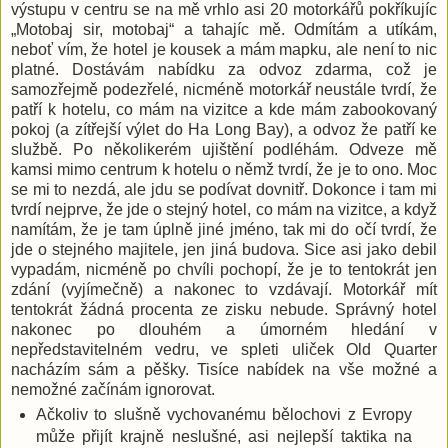
výstupu v centru se na mě vrhlo asi 20 motorkářů pokříkujíc
„Motobaj sir, motobaj“ a tahajíc mě. Odmítám a utíkám,
neboť vím, že hotel je kousek a mám mapku, ale není to nic
platné. Dostávám nabídku za odvoz zdarma, což je
samozřejmě podezřelé, nicméně motorkář neustále tvrdí, že
patří k hotelu, co mám na vizitce a kde mám zabookovaný
pokoj (a zítřejší výlet do Ha Long Bay), a odvoz že patří ke
službě. Po několikerém ujištění podléhám. Odveze mě
kamsi mimo centrum k hotelu o němž tvrdí, že je to ono. Moc
se mi to nezdá, ale jdu se podívat dovnitř. Dokonce i tam mi
tvrdí nejprve, že jde o stejný hotel, co mám na vizitce, a když
namítám, že je tam úplně jiné jméno, tak mi do očí tvrdí, že
jde o stejného majitele, jen jiná budova. Sice asi jako debil
vypadám, nicméně po chvíli pochopí, že je to tentokrát jen
zdání (vyjímečně) a nakonec to vzdávají. Motorkář mít
tentokrát žádná procenta ze zisku nebude. Správný hotel
nakonec po dlouhém a úmorném hledání v
nepředstavitelném vedru, ve spleti uliček Old Quarter
nacházím sám a pěšky. Tisíce nabídek na vše možné a
nemožné začínám ignorovat.
Ačkoliv to slušně vychovanému bělochovi z Evropy
může přijít krajně neslušné, asi nejlepší taktika na