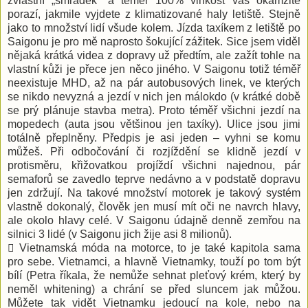
zvláštní „smrádek“ a téměř 100% vlhkost vás okamžitě
porazí, jakmile vyjdete z klimatizované haly letiště. Stejně
jako to množství lidí všude kolem. Jízda taxíkem z letiště po
Saigonu je pro mě naprosto šokující zážitek. Sice jsem viděl
nějaká krátká videa z dopravy už předtím, ale zažít tohle na
vlastní kůži je přece jen něco jiného. V Saigonu totiž téměř
neexistuje MHD, až na pár autobusových linek, ve kterých
se nikdo nevyzná a jezdí v nich jen málokdo (v krátké době
se prý plánuje stavba metra). Proto téměř všichni jezdí na
mopedech (auta jsou většinou jen taxíky). Ulice jsou jimi
totálně přeplněny. Předpis je asi jeden – vyhni se komu
můžeš. Při odbočování či rozjíždění se klidně jezdí v
protisměru, křižovatkou projíždí všichni najednou, pár
semaforů se zavedlo teprve nedávno a v podstatě dopravu
jen zdržují. Na takové množství motorek je takový systém
vlastně dokonalý, člověk jen musí mít oči ne navrch hlavy,
ale okolo hlavy celé. V Saigonu údajně denně zemřou na
silnici 3 lidé (v Saigonu jich žije asi 8 milionů).
 Vietnamská móda na motorce, to je také kapitola sama
pro sebe. Vietnamci, a hlavně Vietnamky, touží po tom být
bílí (Petra říkala, že nemůže sehnat pleťový krém, který by
neměl whitening) a chrání se před sluncem jak můžou.
Můžete tak vidět Vietnamku jedoucí na kole, nebo na